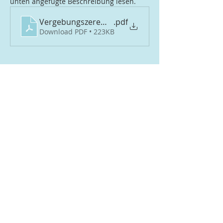
unten angefügte Beschreibung lesen.
Vergebungszeremonie
.pdf
Download PDF • 223KB
Weiterlesen >