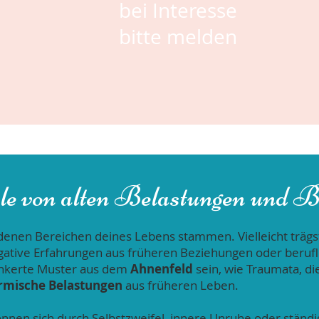
bei Interesse
bitte melden
le von alten Belastungen und 
denen Bereichen deines Lebens stammen. Vielleicht trägs
gative Erfahrungen aus früheren Beziehungen oder berufl
ankerte Muster aus dem
Ahnenfeld
sein, wie Traumata, d
rmische Belastungen
aus früheren Leben.
nnen sich durch Selbstzweifel, innere Unruhe oder ständ