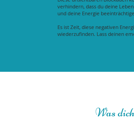
verhindern, dass du deine Lebens
und deine Energie beeinträchtig
Es ist Zeit, diese negativen Ener
wiederzufinden. Lass deinen emoti
Was dich