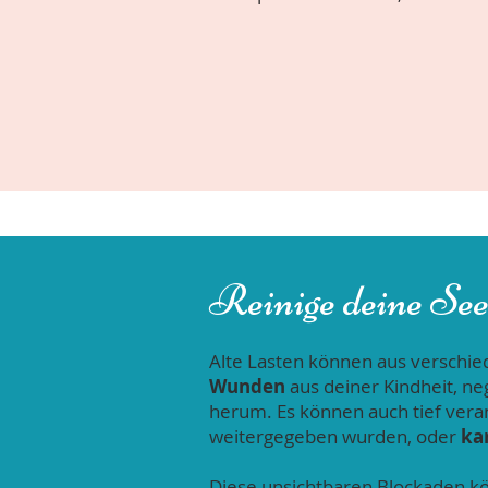
Reinige deine See
Alte Lasten können aus verschie
Wunden
aus deiner Kindheit, ne
herum. Es können auch tief ver
weitergegeben wurden, oder
ka
Diese unsichtbaren Blockaden kö