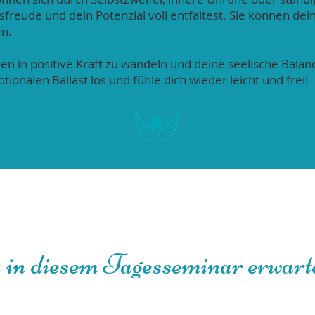
freude und dein Potenzial voll entfaltest. Sie können de
en.
gien in positive Kraft zu wandeln und deine seelische Bala
onalen Ballast los und fühle dich wieder leicht und frei!
 in diesem Tagesseminar erwart