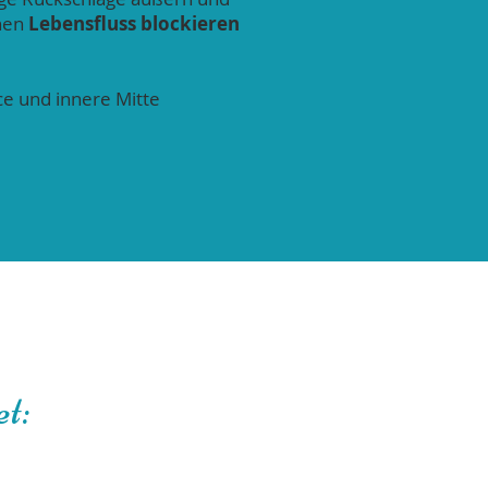
inen
Lebensfluss blockieren
nce und innere Mitte
et: