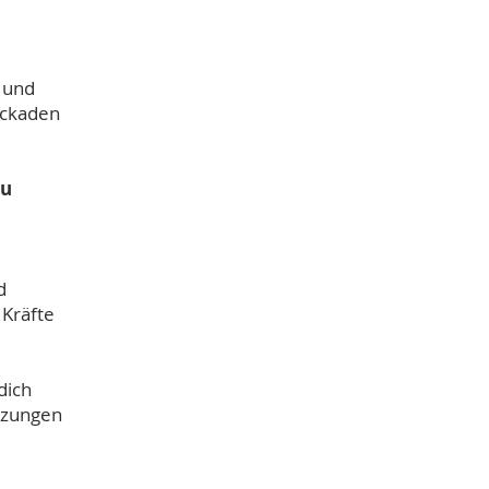
 und
ockaden
eu
d
 Kräfte
dich
etzungen