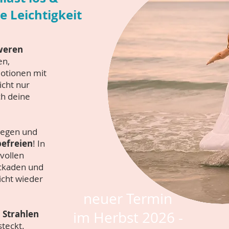
e Leichtigkeit
weren
en,
otionen mit
icht nur
ch deine
ulegen und
befreien
! In
vollen
ockaden und
icht wieder
neuer Termin
 Strahlen
im Herbst 2026 -
steckt.