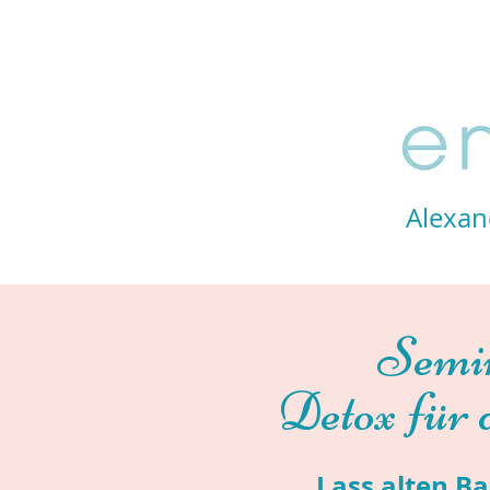
Starte hier
Über mich
Seelenkompass
Alexan
Semi
Detox für 
Lass alten Ba