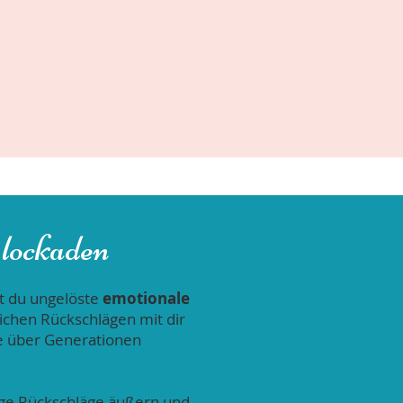
Blockaden
t du ungelöste
emotionale
ichen Rückschlägen mit dir
ie über Generationen
ige Rückschläge äußern und