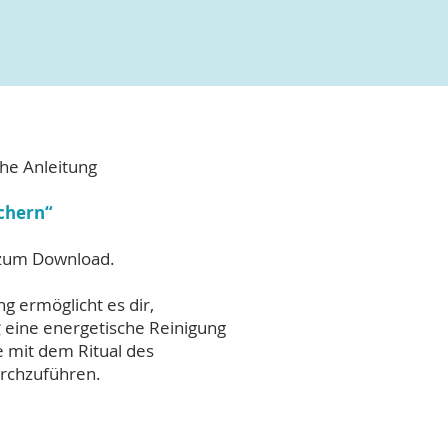
che Anleitung
chern“
 zum Download.
ng ermöglicht es dir,
g
eine energetische Reinigung
 mit dem Ritual des
rchzuführen.