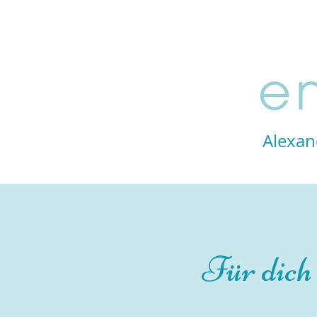
Starte hier
Über mich
Seelenkompass
Alexan
Für dich 