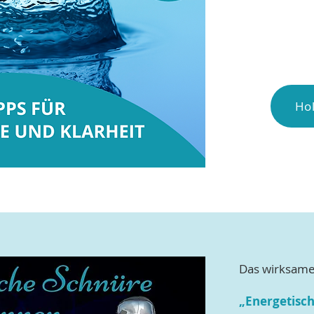
Hol
Das wirksame
„Energetisc