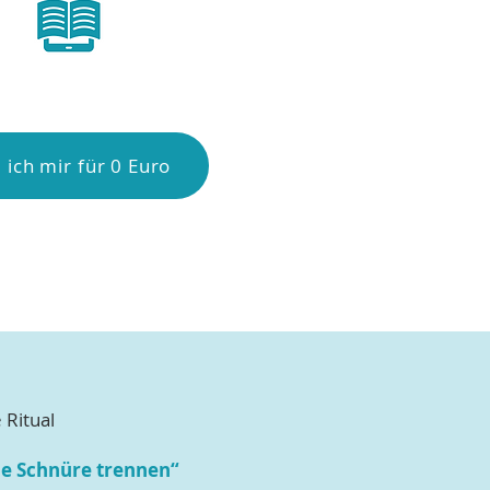
 ich mir für 0 Euro
 Ritual
he Schnüre trennen“