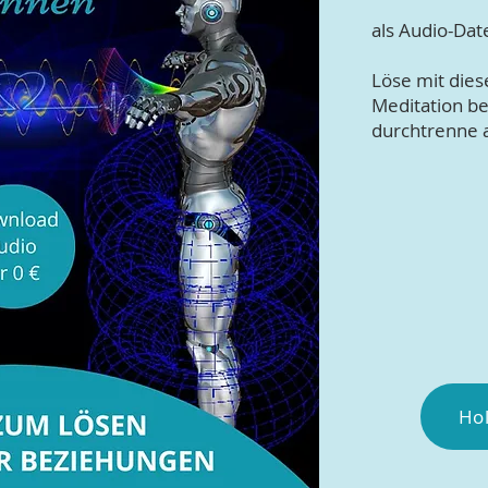
als Audio-Da
Löse mit dies
Meditation b
durchtrenne a
Hol