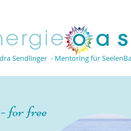
Seelenfunkeln
Energetische Hausreinigung
Seminare
dra Sendlinger - Mentoring für SeelenB
- for free