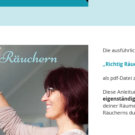
Die ausführli
„Richtig Räu
als pdf-Datei
Diese Anleitu
eigenständi
deiner Räume
Räucherns du