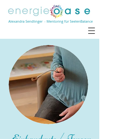
Alexandra Sendlinger - Mentoring für SeelenBalance
Einhandrute / Tensor