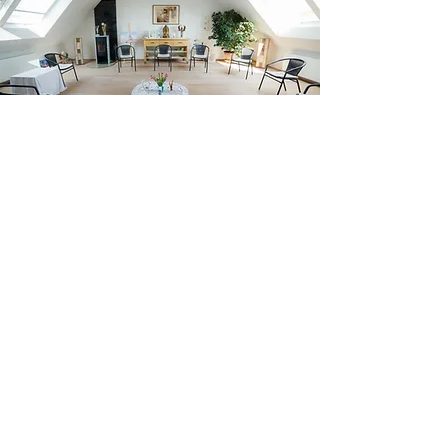
Kursleiterin Alexandra
Sendlinger
Als Coach für Energie und Klarheit ist es
mir ein Herzensanliegen, dein
Energieniveau zu stärken und mein
Wissen an dich weiterzugeben. Die
Einhandrute ist mein Basis-Werkzeug,
das mich im Alltag und in meiner Arbeit
unterstützt.